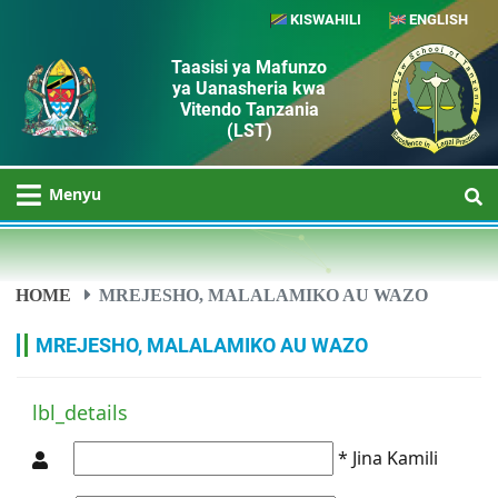
KISWAHILI
ENGLISH
Taasisi ya Mafunzo
ya Uanasheria kwa
Vitendo Tanzania
(LST)
Menyu
HOME
MREJESHO, MALALAMIKO AU WAZO
MREJESHO, MALALAMIKO AU WAZO
lbl_details
* Jina Kamili