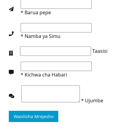
* Barua pepe
* Namba ya Simu
Taasisi
* Kichwa cha Habari
* Ujumbe
Wasilisha Mrejesho